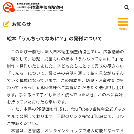
MENU
お知らせ
絵本「うんちってなあに？」の発刊について
お知らせ
このたび一般社団法人日本衛生検査所協会では、広報活動の
一環として、幼児・児童向けの絵本「うんちってなぁに？」を
日本衛生検査所協会のご案内
制作・発刊いたしました。子どもたちにとって興味の尽きない
「うんち」について、母と子の会話を通して絵を見ながら学ん
協会誌ラボ／映像／刊行物／書籍
でいく構成になっています。この絵本を、幼児・児童教育に携
わっていらっしゃる団体様へご高覧いただきたく送付申し上げ
臨床検査って何？
ます。手に取って子どもたちと読んでいただき、この本に興味
を持っていただけたら幸いです。
入会案内／変更届／退会届
また、本書のPR動画も作成し、You Tubeの当協会公式チャン
会員の方
ネルで公開しております。下記のリンク先You Tubeにて、ぜひ
ご視聴ください。
リンク・バナー
本書は、各書店、オンラインショップで購入可能となってお