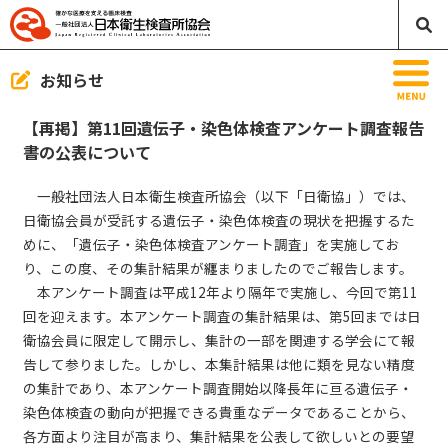
MENU
お知らせ
【再掲】第11回遺伝子・染色体検査アンケート調査報告
書の公表について
お知らせ
一般社団法人日本衛生検査所協会（以下「日衛協」）では、
日本衛生検査所協会のご案内
日衛協会員が受託する遺伝子・染色体検査の現状を把握するた
めに、「遺伝子・染色体検査アンケート調査」を実施してお
協会誌ラボ／映像／刊行物／書籍
り、この度、その集計結果が纏まりましたのでご報告します。
本アンケート調査は平成12年より隔年で実施し、今回で第11
臨床検査って何？
回を迎えます。本アンケート調査の集計結果は、第5回までは日
衛協会員に限定して開示し、集計の一部を関連する学会にて報
入会案内／変更届／退会届
告して参りました。しかし、本集計結果は他に類を見ない精度
会員の方
の集計であり、本アンケート調査開始以降長年に亘る遺伝子・
染色体検査の動向が把握できる貴重なデータであることから、
リンク・バナー
各方面より注目が高まり、集計結果を公表して欲しいとの要望