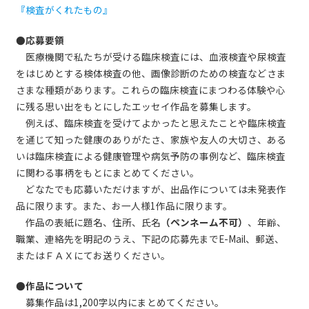
『検査がくれたもの』
●応募要領
医療機関で私たちが受ける臨床検査には、血液検査や尿検査
をはじめとする検体検査の他、画像診断のための検査などさま
さまな種類があります。これらの臨床検査にまつわる体験や心
に残る思い出をもとにしたエッセイ作品を募集します。
例えば、臨床検査を受けてよかったと思えたことや臨床検査
を通じて知った健康のありがたさ、家族や友人の大切さ、ある
いは臨床検査による健康管理や病気予防の事例など、臨床検査
に関わる事柄をもとにまとめてください。
どなたでも応募いただけますが、出品作については未発表作
品に限ります。また、お一人様1作品に限ります。
作品の表紙に題名、住所、氏名
（ペンネーム不可）
、年齢、
職業、連絡先を明記のうえ、下記の応募先までE-Mail、郵送、
またはＦＡＸにてお送りください。
●作品について
募集作品は1,200字以内にまとめてください。