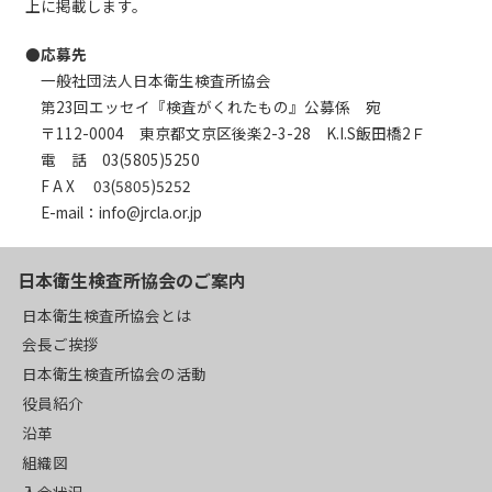
上に掲載します。
●応募先
一般社団法人日本衛生検査所協会
第23回エッセイ『検査がくれたもの』公募係 宛
〒112-0004 東京都文京区後楽2-3-28 K.I.S飯田橋2Ｆ
電 話 03(5805)5250
F A X 03(5805)5252
E-mail：info@jrcla.or.jp
日本衛生検査所協会のご案内
日本衛生検査所協会とは
会長ご挨拶
日本衛生検査所協会の活動
役員紹介
沿革
組織図
入会状況