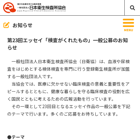
MENU
お知らせ
第23回エッセイ「検査がくれたもの」一般公募のお知
らせ
お知らせ
一般社団法人日本衛生検査所協会（日衛協）は、血液や尿検
日本衛生検査所協会のご案内
査をはじめとする検体検査を専門に行う登録衛生検査所が加盟
する一般社団法人です。
協会誌ラボ／映像／刊行物／書籍
当協会では、医療に欠かせない臨床検査の意義と重要性をア
ピールするとともに、健康な暮らしを守る臨床検査の役割を広
臨床検査って何？
く国民とともに考えるための広報活動を行っています。
その一環として23回目となるエッセイ作品の一般公募を下記
入会案内／変更届／退会届
のテーマで行います。多くのご応募をお待ちしています。
会員の方
リンク・バナー
●テーマ