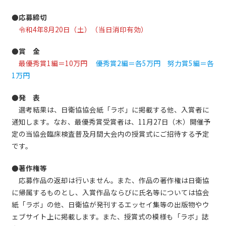
●応募締切
令和4年8月20日（土）（当日消印有効）
●賞 金
最優秀賞1編＝10万円
優秀賞2編＝各5万円 努力賞5編＝各
1万円
●発 表
選考結果は、日衛協協会紙「ラボ」に掲載する他、入賞者に
通知します。なお、最優秀賞受賞者は、11月27日（木）開催予
定の当協会臨床検査普及月間大会内の授賞式にご招待する予定
です。
●著作権等
応募作品の返却は行いません。また、作品の著作権は日衛協
に帰属するものとし、入賞作品ならびに氏名等については協会
紙「ラボ」の他、日衛協が発刊するエッセイ集等の出版物やウ
ェブサイト上に掲載します。また、授賞式の模様も「ラボ」誌